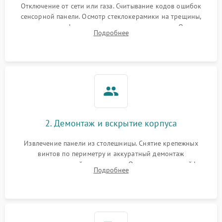
Отключение от сети или газа. Считывание кодов ошибок
сенсорной панели. Осмотр стеклокерамики на трещины,
проверка конфорок на равномерность нагрева. Опрос
Подробнее
клиента о симптомах (не включается, не видит посуду,
щелкает).
2. Демонтаж и вскрытие корпуса
Извлечение панели из столешницы. Снятие крепежных
винтов по периметру и аккуратный демонтаж
стеклокерамической поверхности. Отсоединение шлейфов
Подробнее
сенсорного блока для доступа к силовым платам, катушкам
или ТЭНам.