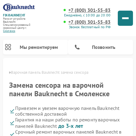
+7 (800) 301-55-83
Ежедневно, с 10:00 до 20:00
FIX-BAUKNECHT
Ремонт устройств
+7 (800) 301-55-83
Bauknecht
Специализированный
Звонок бесплатный по РФ
cервисный центр г.
Смоленск
Мы ремонтируем
Позвонить
енске
Варочная панель Bauknecht замена сенсора
Замена сенсора на варочной
панели Bauknecht в Смоленске
Привезем и увезем варочную панель Bauknecht
Ремонт духовых шкафов Bauknecht
Ремонт посудомоечных машин Bauknecht
Ремонт холодильников Bauknecht
Ремонт микроволновых печей Bauknecht
Ремонт стиральных машин Bauknecht
собственной доставкой
Гарантия на наши работы по ремонту варочных
до 3-х лет
панелей Bauknecht
Срочный ремонт варочных панелей Bauknecht в