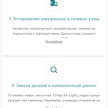
3. Тестирование электронных и силовых узлов
Прозвонка мультиметром нагревательных элементов,
термостатов и термодатчиков. Диагностика силового
модуля, реле, диодных мостов и IGBT-транзисторов (для
Подробнее
индукции). Проверка кранов и газ-контроля (для газовых
панелей).
4. Замена деталей и компонентный ремонт
Установка новых ленточных ТЭНов (Hi-Light), индукторных
катушек или термопар. Перепайка сгоревших элементов на
плате управления, восстановление токопроводящих