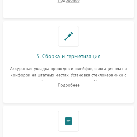
Подробнее
дорожек. Очистка контактов и замена поврежденной
проводки.
5. Сборка и герметизация
Аккуратная укладка проводов и шлейфов, фиксация плат и
конфорок на штатных местах. Установка стеклокерамики с
проверкой равномерности зазоров. Нанесение
Подробнее
термостойкого герметика или укладка уплотнительной
ленты по контуру.