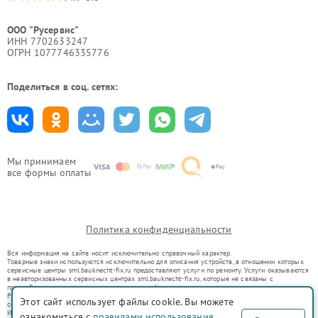
ООО "Русервис"
ИНН 7702633247
ОГРН 1077746335776
Поделиться в соц. сетях:
Мы принимаем
все формы оплаты
Политика конфиденциальности
Вся информация на сайте носит исключительно справочный характер.
Товарные знаки используются исключительно для описания устройств, в отношении которых
сервисные центры sml.bauknecht-fix.ru предоставляют услуги по ремонту. Услуги оказываются
в неавторизованных сервисных центрах sml.bauknecht-fix.ru, которые не связаны с
правообладателями товарных знаков или их официальными представителями.
Ремонт осуществляется для устройств, уже введенных в гражданский оборот в соответствии
Этот сайт использует файлы cookie. Вы можете
со статьей 1487 ГК РФ.
Использование товарных знаков не преследует цели индивидуализации услуг или введения
ознакомиться с
правилами использования