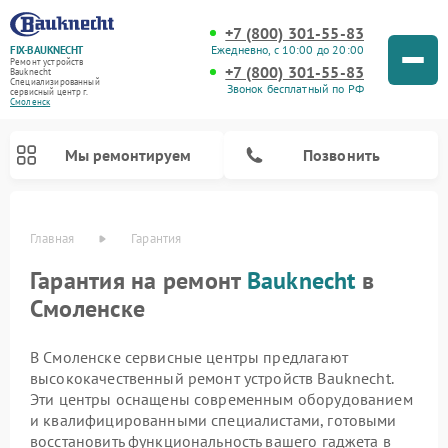
+7 (800) 301-55-83
Ежедневно, с 10:00 до 20:00
FIX-BAUKNECHT
Ремонт устройств
+7 (800) 301-55-83
Bauknecht
Специализированный
Звонок бесплатный по РФ
cервисный центр г.
Смоленск
Мы ремонтируем
Позвонить
Главная
Гарантия
Гарантия на ремонт
Bauknecht
в
Смоленске
В Смоленске сервисные центры предлагают
Ремонт варочных панелей Bauknecht
Ремонт микроволновых печей Bauknecht
Ремонт стиральных машин Bauknecht
Ремонт духовых шкафов Bauknecht
Ремонт посудомоечных машин Bauknecht
Ремонт холодильников Bauknecht
высококачественный ремонт устройств Bauknecht.
Эти центры оснащены современным оборудованием
и квалифицированными специалистами, готовыми
восстановить функциональность вашего гаджета в